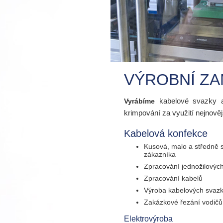
VÝROBNÍ ZA
kabelové svazky
Vyrábíme
krimpování za využití nejnově
Kabelová konfekce
Kusová, malo a středně 
zákazníka
Zpracování jednožilovýc
Zpracování kabelů
Výroba kabelových svaz
Zakázkové řezání vodičů
Elektrovýroba