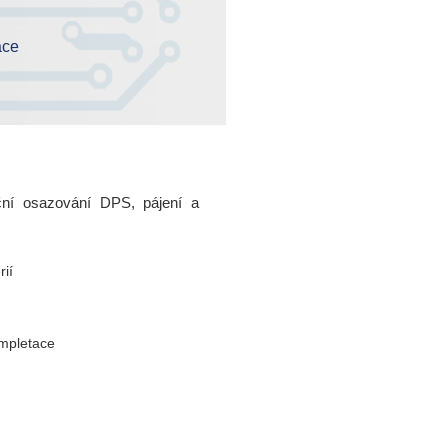
8
ace
lů
ní trhy
 a mikroskopy
uční osazování DPS, pájení a
ií
mpletace