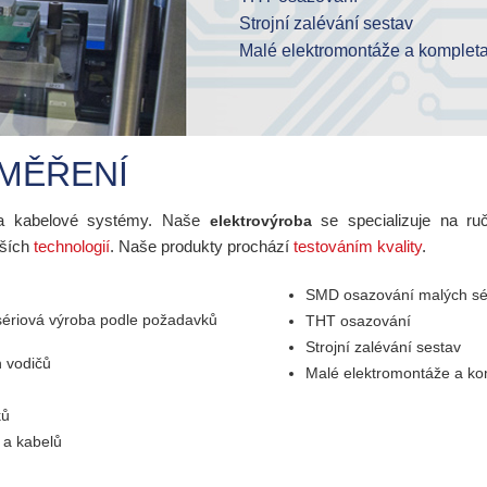
Více než 100 pracovníků
Elektrický funkční test Tester KT
Strojní zalévání sestav
UL certifikace
Výroba kabelových svazků
ca. 3000 m² výrobní plochy
Testovací zařízení MICA
Malé elektromontáže a komplet
Zakázkové řezání vodičů a kabe
90% výroby odchází na zahranič
Kontrola kvality vizuálně lupou
MĚŘENÍ
 a kabelové systémy. Naše
se specializuje na r
elektrovýroba
jších
technologií
. Naše produkty prochází
testováním kvality
.
SMD osazování malých sér
sériová výroba podle požadavků
THT osazování
Strojní zalévání sestav
h vodičů
Malé elektromontáže a ko
ků
 a kabelů